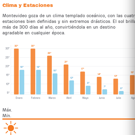
Clima y Estaciones
Montevideo goza de un clima templado oceánico, con las cuat
estaciones bien definidas y sin extremos drásticos. El sol brill
más de 300 días al año, convirtiéndola en un destino
agradable en cualquier época.
30
°
30
°
30
°
26
°
25
°
21
°
20
°
18
°
18
°
17
°
16
°
15
°
14
°
15
°
13
°
12
°
9
°
10
°
7
°
6
°
5
°
Enero
Febrero
Marzo
Abril
Mayo
Junio
Julio
Ag
Máx.
Mín.